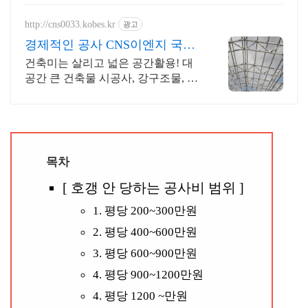
사, 발주자&시공사&하도급사를 위
한 클레임 컨설팅.
http://cns0033.kobes.kr
광고
경제적인 공사 CNS이엔지 국내
는 물론 해외수출까지!
건축미는 살리고 넓은 공간활용! 대
공간 큰 건축물 시공사, 강구조물, 스
마트프레임
목차
[ 호갱 안 당하는 공사비 범위 ]
1. 평당 200~300만원
2. 평당 400~600만원
3. 평당 600~900만원
4. 평당 900~1200만원
4. 평당 1200 ~만원