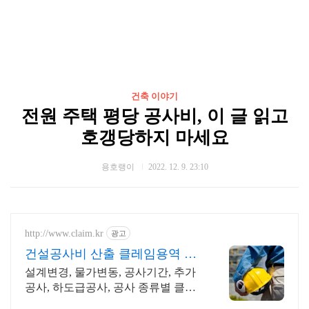
건축 이야기
전원 주택 평당 공사비, 이 글 읽고
호갱당하지 마세요
용호랭이
2022. 12. 9. 23:10
http://www.claim.kr
광고
건설공사비 산출 클레임용역 실
적과 수행능력 보유
설계변경, 물가변동, 공사기간, 추가
공사, 하도급공사, 공사 종류별 클레
임용역. 정부&민간&해외&하도급 공