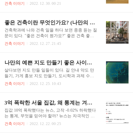
금리 하락 때문 워런버핏 연평균 수익률 20%. 2014
다. 좋은 건축이란 뭐지? 좋은 건물이란 뭘까? 좋은
건축 이야기
2022. 12. 30. 00:21
년 이후 서울 아파트 연평균 수익률 30%. 서울 아
공간은 어떻게 만들지? 향은 남향만이 최고인가?
파트 시세는 전설적인 투자의 귀재 워런 버핏마저
모든 요소들이 불확실하다. 건축과 교수님께 여쭤
이길 정도로 가파르게 올랐다. 평균 5억에서 13억
봐도, 친구에게 물어봐도 확실한 대답을 기대하기
좋은 건축이란 무엇인가요? (나만의 좋은 건축 찾기)
이 될 때까지, 8년도 채 걸리지 않았다. 무려 2.6배..
어렵다. 교수들은 자신의 답변으로 인해 학생의 생
각이 갇힐까봐 두려워한다. 새하얀 도화지와 같은
건축학과에 나와 건축 일을 하다 보면 종종 듣는 질
건축학과 학생들은 교수님의 말을 하늘 같이 여기
문이 있다. "좋은 건축이 뭔가요?" 좋은 건축 좋은
고, 비판 없이 수용하는 경우가 많기 때문이다. 그
건축 좋은 건축 다양한 대답이 있다. - 목적에 부합
건축 이야기
2022. 12. 27. 21:45
렇기에 모호하게 대답한다. 친구에게 물어봐도 헷
하는 건축 - - 예술성을 진일보시킨 건축 - - 사람과
갈리는 건 마찬가지다. 그들도 똑같이 모르기 때문
의 관계를 회복시키는 건축 - 답이 다양해도 너무
이다. 건축이 막혔을 때, 설계를 어떻게 풀어야 할
다양하다. 이 중에 진짜 '좋은 건축'이란 무엇일까
나만의 예쁜 지도 만들기 좋은 사이트 (맵박스 사용법)
지 모르겠을 때, 이 책을 읽길 추천한다. '건축학교
결론부터 말하자면, 개개인에 달려있다. 개인의 가
에서 배운 101가지'의 저자..
치관, 세계관에 따라 좋은 건축이 나뉜다. 반대로
살다보면 지도 만들 일들이 있다. 길 안내 약도 만
말하면, 자신을 정확히 알고 세계를 바라보는 눈이
들기, 가게 홍보 지도 만들기, 도시학과 과제 수업,
있다면, 거기다가 아주 조그만 건축에 대해 공부한
건축 다이어그램, 개인의 취미. 그럴 때 보통 우리
건축 이야기
2022. 12. 25. 10:43
다면, 누구나, "좋은 건축이 뭐에요?" 에 답을 할 수
에게 친숙한 네이버지도 구글지도 카카오지도를
있다. 그러면 당신에게 있어 좋은 건축은 무엇인가.
대부분 사용한다. 하지만, 편집에 한계가 크다. 그
어떻게 나의 생각을 찾을 수 있을까 선배 건축 종사
래서 나온, [ 맵박스 ] 이번에 알려드릴 맵박스(MA
3억 폭락한 서울 집값, 왜 통계는 겨우 -0.4%일까?
자에 비하면 짧은 시간이지만, 10여년간 좋..
PBOX)는 마인크래프트 급의 자유도를 자랑한다.
높은 자유도는 수정할 게 많다는 뜻으로 쉽게 사용
집값 10억 폭락했다는 뉴스, 고작 -0.02% 하락했다
하기 어렵다는 단점이 있지만, 맵박스는 다른 고인
는 통계, 무엇을 믿어야 할까? 뉴스는 자극적인 것
물이 이미 만들어 놓은 예쁘고 아름다운 지도들이
들로 쓰고, 해당 통계는 매달, 매주 단위로 짧은 기
건축 이야기
2022. 12. 22. 00:25
넘친다. 우리는 그걸 가져와서 수정하면 된다. [ 맵
간이어서 왜곡될 수 있는 건 누구나 안다. 하지만
박스로 나만의 지도 만드는 방법 ] [ 맵박스 사이트
그 격차가 너무 크다. 왜 시세와 통계가 차이가 나