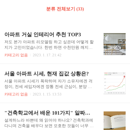
분류 전체보기 (33)
아파트 거실 인테리어 추천 TOP3
저도 본가 아파트 리모델링 하고 싶은데 어떻게 할
지가 고민이었습니다. 한번 하면 수천만원 깨지니
까 어떤 인테리어로 해야 할지 생각만 많아집니다.
카테고리 없음
2023. 1. 17. 21:42
그래서 우선 아파트 인테리어를 샅샅이 조사해 봤
습니다. 내가 좋아하는 스타일을 정확히 알아야 후
회 없이 시도할 것이기 때문입니다. 찾다 보니 저는
서울 아파트 시세, 현재 집값 상황은?
나름대로 답을 알아냈습니다. 그리고 그 내용을 글
로 정리했습니다. 여러분께서도 이 글을 보시고 자
서울 아파트 시세가 폭락하며 자가 소유자에겐 걱
신만의 인테리어 스타일을 찾으면 좋겠습니다. 목
정이, 전세 세입자에겐 깡통 전세 근심이, 분양 계
차 1. 스테디셀러, 북유럽 스타일 유독 한국에서 깊
획자에겐 매수 타이밍에 대한 우려가 가득합니다.
카테고리 없음
2023. 1. 15. 13:53
은 사랑을 받고 있는 북유럽 스타일 인테리어. 불과
뉴스에선 만날 집값이 3억씩, 5억씩, 7억씩 떨어졌
2000년대만 해도 흔한 형태가 아니었지만 지금은
다고 하는데, 정말 그 정도로 떨어졌을까요? 하락
누구나 좋아하는 인테리어다. 여유롭고 깔끔한 라
했다면 어느 정도 낙폭일까요? 서울 아파트 시세의
"건축학교에서 배운 101가지" 알짜배기 독후감
이프 스타일을 좋아하는 분께 제격이다. 하얀색 벽
현재를 정확히 진단해 보겠습니다. 목차 서울 아파
지, 심플한 가구 디자인, 그..
트 가격 변동률 정리한 엑셀 표입니다. 필요한 분들
설계하느라 바쁜데 왜 읽어야 하나요? 건축학과에
은 다운 받으셔도 됩니다. 0. 집값 폭락 원인 : 기준
다니며 건축을 배우다 보면 모호한 것들이 너무 많