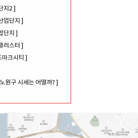
단지2 ]
보산업단지 ]
합단지 ]
업클러스터 ]
랜드마크시티 ]
 노원구 시세는 어떨까? ]